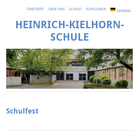
STARTSEITE
ÜBER UNS
SCHULE
SCHULLEBEN
GERMAN
HEINRICH-KIELHORN-
SCHULE
Schulfest